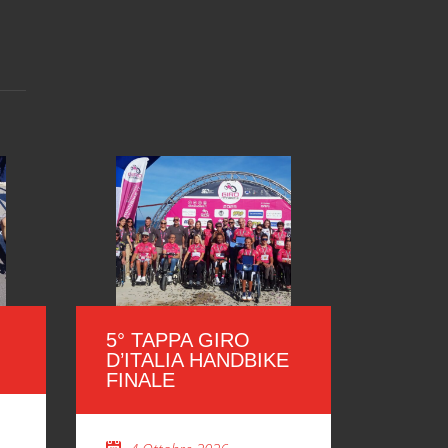
5° TAPPA GIRO
4° Gr
D’ITALIA HANDBIKE
Comun
FINALE
11 O