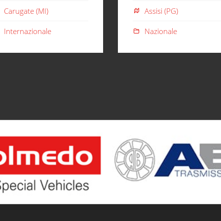
Carugate (MI)
Assisi (PG)
Internazionale
Nazionale