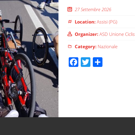
27 Settembre 2026
Location:
Assisi (PG)
Organizer:
ASD Unione Ciclis
Category:
Nazionale
Facebook
Twitter
Share